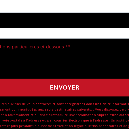
deau des cookies
tions particulières ci-dessous **
ENVOYER
 aux fins de vous contacter et sont enregistrées dans un fichier informatisé. 
eront communiquées aux seuls destinataires suivants: . Vous disposez de droits
ent à tout moment et du droit d’introduire une réclamation auprès d’une autorit
oie postale à l'adresse ou par courrier électronique à l'adresse . Un justific
act puis pendant la durée de prescription légale aux fins probatoires et de ge