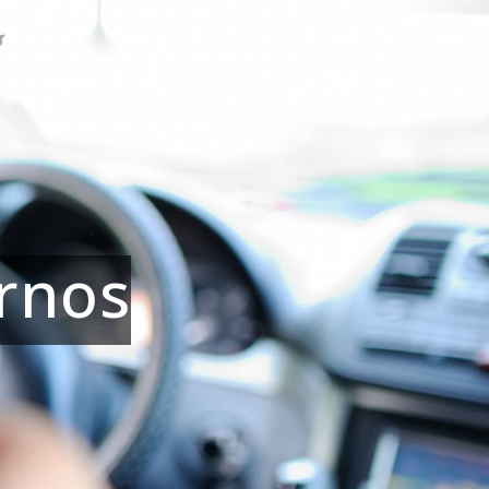
T
ernos