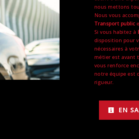
nous mettons tout
Nous vous accomp
Transport public
e
Si vous habitez à
disposition pour 
nécessaires à vot
métier est avant 
vous renforce enc
notre équipe est q
rigueur.
EN SA