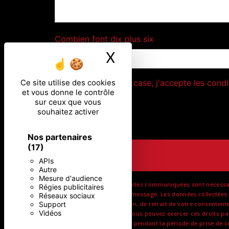
Combien font dix plus six
X
Masquer le ban
Ce site utilise des cookies
En cochant cette case, j'accepte les condi
et vous donne le contrôle
sur ceux que vous
souhaitez activer
Nos partenaires
(17)
APIs
Autre
Mesure d'audience
** Les données personnelles communiquées sont nécessaires
Régies publicitaires
but de répondre à votre message. Les données collectées s
Réseaux sociaux
Support
de limitation, d’opposition, de retrait de votre consentem
Vidéos
données post-mortem. Vous pouvez exercer ces droits par v
conservons vos données pendant la période de prise de cont