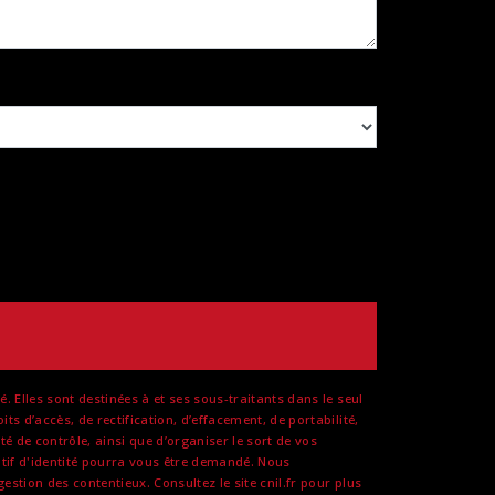
Elles sont destinées à et ses sous-traitants dans le seul
 d’accès, de rectification, d’effacement, de portabilité,
é de contrôle, ainsi que d’organiser le sort de vos
atif d'identité pourra vous être demandé. Nous
stion des contentieux. Consultez le site cnil.fr pour plus