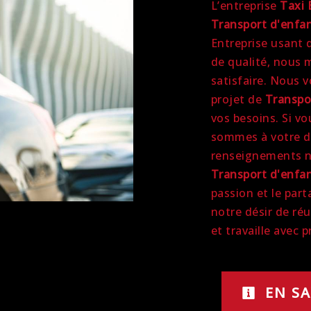
L’entreprise
Taxi 
Transport d'enfa
Entreprise usant d
de qualité, nous 
satisfaire. Nous 
projet de
Transpo
vos besoins. Si v
sommes à votre di
renseignements né
Transport d'enfa
passion et le par
notre désir de réu
et travaille avec 
EN SA