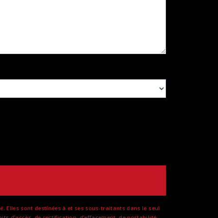
Elles sont destinées à et ses sous-traitants dans le seul
 d’accès, de rectification, d’effacement, de portabilité,