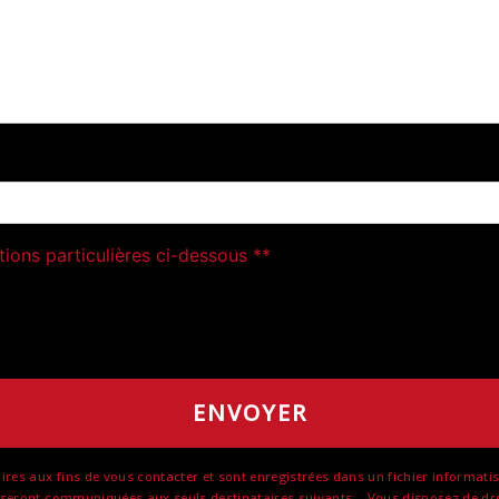
deau des cookies
tions particulières ci-dessous **
ENVOYER
 aux fins de vous contacter et sont enregistrées dans un fichier informatisé. 
eront communiquées aux seuls destinataires suivants: . Vous disposez de droits