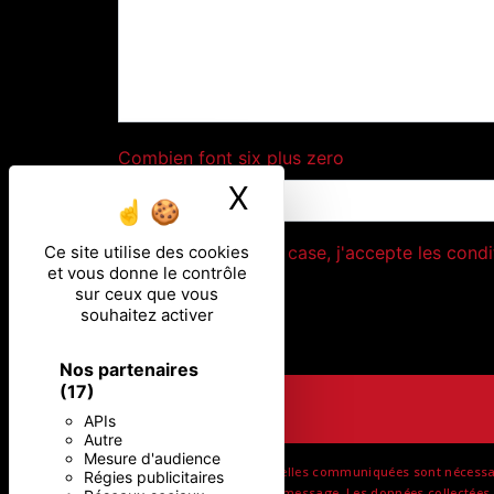
Combien font six plus zero
X
Masquer le ban
Ce site utilise des cookies
En cochant cette case, j'accepte les condi
et vous donne le contrôle
sur ceux que vous
souhaitez activer
Nos partenaires
(17)
APIs
Autre
Mesure d'audience
** Les données personnelles communiquées sont nécessaires
Régies publicitaires
but de répondre à votre message. Les données collectées s