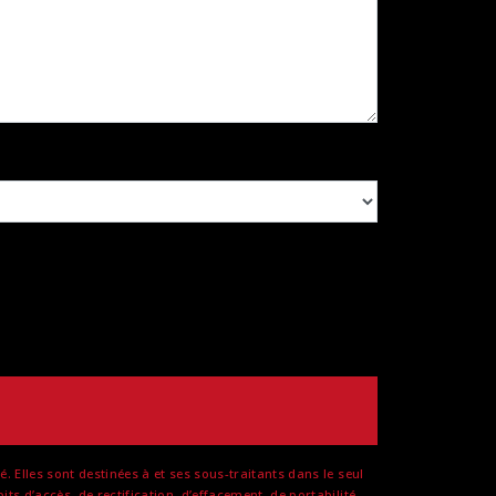
Elles sont destinées à et ses sous-traitants dans le seul
 d’accès, de rectification, d’effacement, de portabilité,