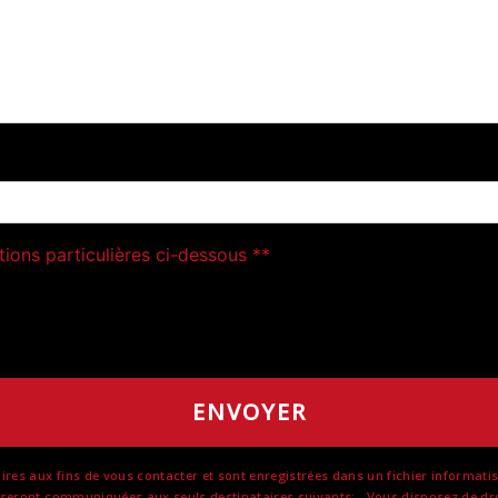
deau des cookies
tions particulières ci-dessous **
ENVOYER
 aux fins de vous contacter et sont enregistrées dans un fichier informatisé. 
eront communiquées aux seuls destinataires suivants: . Vous disposez de droits