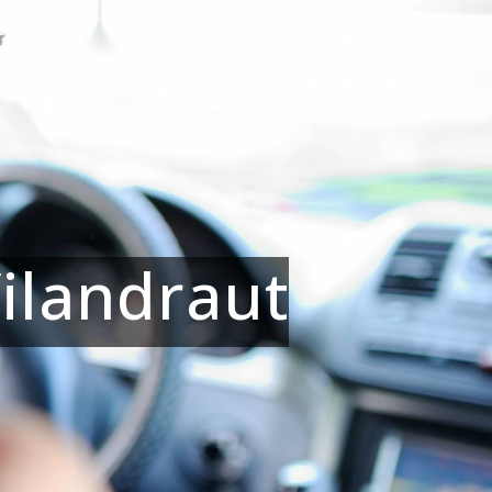
T
ilandraut