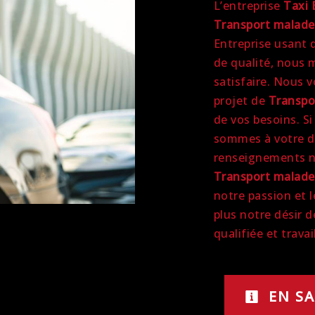
L’entreprise
Taxi 
Transport malade
Entreprise usant d
de qualité, nous 
satisfaire. Nous 
projet de
Transpo
de vos besoins. S
sommes à votre di
renseignements né
Transport malade
notre passion et 
plus notre désir d
qualifiée et travai
EN SA