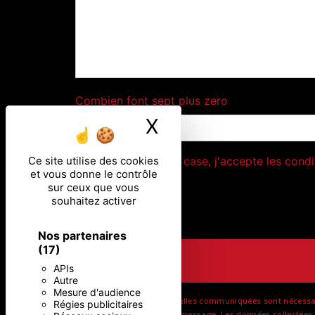
Combien font sept plus zero
X
Masquer le ban
Ce site utilise des cookies
En cochant cette case, j'accepte les condi
et vous donne le contrôle
sur ceux que vous
souhaitez activer
Nos partenaires
(17)
APIs
Autre
Mesure d'audience
** Les données personnelles communiquées sont nécessaires
Régies publicitaires
but de répondre à votre message. Les données collectées s